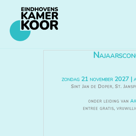
Najaarscon
zondag 21 november 2027 | 
Sint Jan de Doper, St. Jansp
onder leiding van
Ar
entree gratis, vrijwill