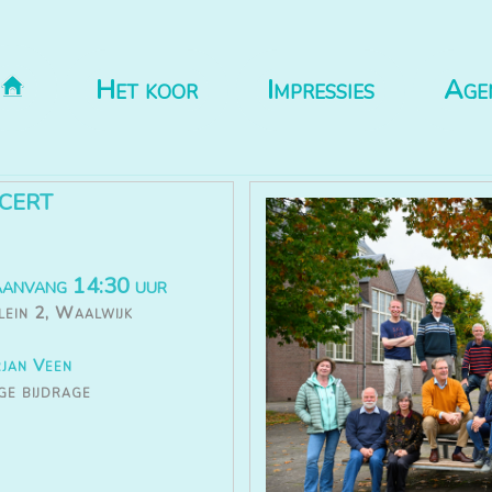
Het koor
Impressies
Age
cert
aanvang 14:30 uur
lein 2, Waalwijk
jan Veen
ige bijdrage